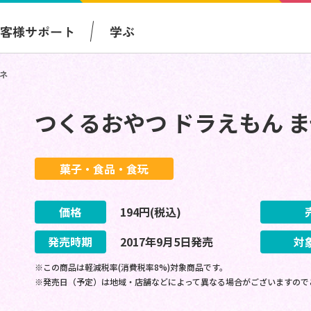
お客様サポート
学ぶ
ネ
つくるおやつ ドラえもん 
菓子・食品・食玩
価格
194
円(税込)
発売時期
2017
年
9
月
5
日
発売
対
※この商品は軽減税率(消費税率8%)対象商品です。
※発売日（予定）は地域・店舗などによって異なる場合がございますので