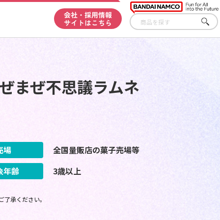
会社・採用情報
サイトはこちら
さが
す
まぜまぜ不思議ラムネ
売場
全国量販店の菓子売場等
象年齢
3歳以上
ご了承ください。