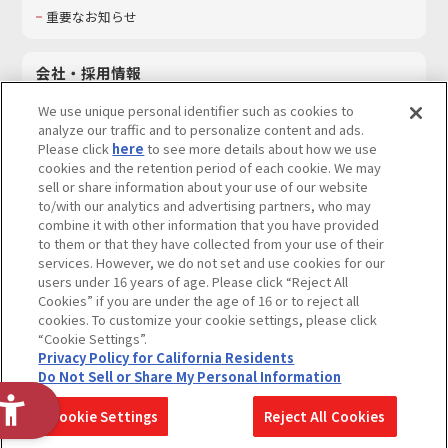
重要なお知らせ
会社・採用情報
会社情報
We use unique personal identifier such as cookies to
採用情報
analyze our traffic and to personalize content and ads.
Please click
here
to see more details about how we use
サステナビリティ
cookies and the retention period of each cookie. We may
お問い合わせ
sell or share information about your use of our website
to/with our analytics and advertising partners, who may
combine it with other information that you have provided
to them or that they have collected from your use of their
services. However, we do not set and use cookies for our
ウェブサイトご利用条件
ソーシャルメディアポリシー
users under 16 years of age. Please click “Reject All
個人情報及び特定個人情報等の取り扱いに関する保護方針
Cookies” if you are under the age of 16 or to reject all
cookies. To customize your cookie settings, please click
Do Not Sell or Share My Personal Information
著作権・商標について
“Cookie Settings”.
Privacy Policy for California Residents
カスタマーハラスメントに対する基本的な対応方針
Do Not Sell or Share My Personal Information
コピーライト一覧を表示する
Cookie Settings
Reject All Cookies