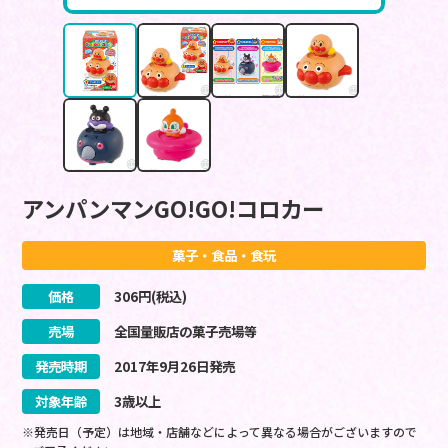
アンパンマンGO!GO!コロカー
菓子・食品・食玩
価格
306
円(税込)
売場
全国量販店の菓子売場等
発売時期
2017
年
9
月
26
日
発売
対象年齢
3歳以上
※発売日（予定）は地域・店舗などによって異なる場合がございますので