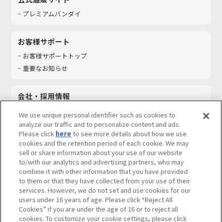
プレミアムバンダイ
お客様サポート
お客様サポートトップ
重要なお知らせ
会社・採用情報
会社情報
We use unique personal identifier such as cookies to
採用情報
analyze our traffic and to personalize content and ads.
Please click
here
to see more details about how we use
サステナビリティ
cookies and the retention period of each cookie. We may
お問い合わせ
sell or share information about your use of our website
to/with our analytics and advertising partners, who may
combine it with other information that you have provided
to them or that they have collected from your use of their
services. However, we do not set and use cookies for our
ウェブサイトご利用条件
ソーシャルメディアポリシー
users under 16 years of age. Please click “Reject All
個人情報及び特定個人情報等の取り扱いに関する保護方針
Cookies” if you are under the age of 16 or to reject all
cookies. To customize your cookie settings, please click
Do Not Sell or Share My Personal Information
著作権・商標について