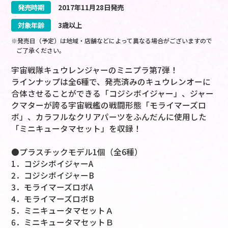
発売時期
2017
年
11
月
28
日
発売
対象年齢
3歳以上
※発売日（予定）は地域・店舗などによって異なる場合がございますので
ご了承ください。
宇宙戦隊キュウレンジャーのミニプラ第7弾！
ラインナップは全6種で、発売済みのキュウレンオーに
合体させることができる「コジシボイジャー」、ジャー
クマターが誇る宇宙戦艦の戦闘形態「モライマーズロ
ボ」、カラフルなクリアパーツをふんだんに使用した
「ミニキュータマセット」を収録！
●プラスチックモデル1個（全6種）
1．コジシボイジャーA
2．コジシボイジャーB
3．モライマーズロボA
4．モライマーズロボB
5．ミニキュータマセットＡ
6．ミニキュータマセットＢ