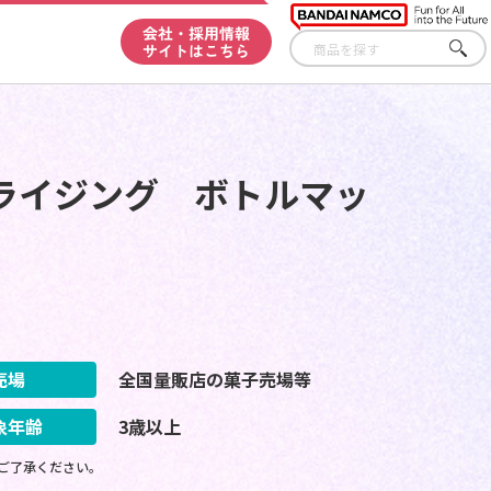
会社・採用情報
サイトはこちら
さが
す
ライジング ボトルマッ
売場
全国量販店の菓子売場等
象年齢
3歳以上
ご了承ください。