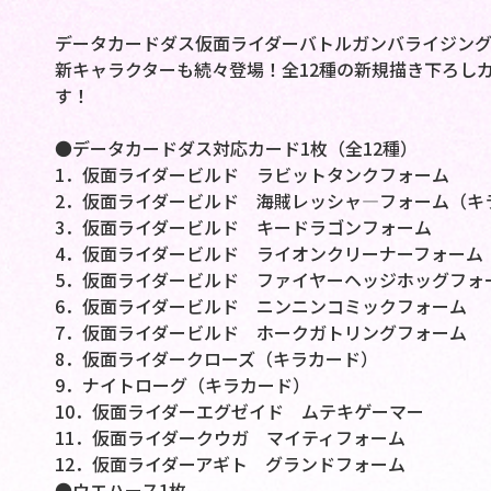
データカードダス仮面ライダーバトルガンバライジング
新キャラクターも続々登場！全12種の新規描き下ろし
す！
●データカードダス対応カード1枚（全12種）
1．仮面ライダービルド ラビットタンクフォーム
2．仮面ライダービルド 海賊レッシャ―フォーム（キ
3．仮面ライダービルド キードラゴンフォーム
4．仮面ライダービルド ライオンクリーナーフォーム
5．仮面ライダービルド ファイヤーヘッジホッグフォ
6．仮面ライダービルド ニンニンコミックフォーム
7．仮面ライダービルド ホークガトリングフォーム
8．仮面ライダークローズ（キラカード）
9．ナイトローグ（キラカード）
10．仮面ライダーエグゼイド ムテキゲーマー
11．仮面ライダークウガ マイティフォーム
12．仮面ライダーアギト グランドフォーム
●ウエハース1枚