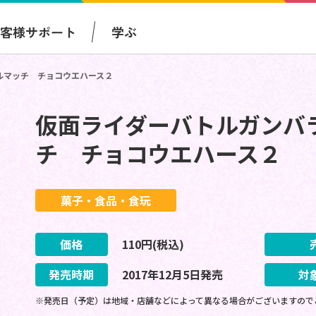
お客様サポート
学ぶ
ルマッチ チョコウエハース２
仮面ライダーバトルガンバ
チ チョコウエハース２
菓子・食品・食玩
価格
110
円(税込)
発売時期
2017
年
12
月
5
日
発売
対
※発売日（予定）は地域・店舗などによって異なる場合がございますので