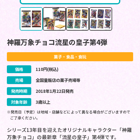
神羅万象チョコ流星の皇子第4弾
菓子・食品・食玩
価格
110
円(税込)
売場
全国量販店の菓子売場等
発売時期
2018
年
1
月
22
日
発売
対象年齢
3歳以上
※発売日（予定）は地域・店舗などによって異なる場合がございますので
ご了承ください。
シリーズ13年目を迎えたオリジナルキャラクター「神羅
万象チョコ」の最新章「流星の皇子」第4弾です。