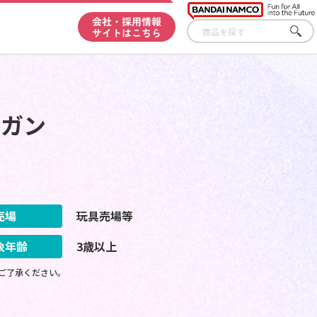
会社・採用情報
サイトはこちら
さが
す
ムガン
売場
玩具売場等
象年齢
3歳以上
ご了承ください。