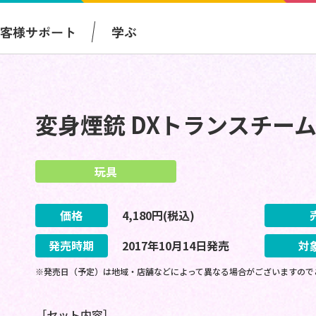
お客様サポート
学ぶ
変身煙銃 DXトランスチー
玩具
価格
4,180
円(税込)
発売時期
2017
年
10
月
14
日
発売
対
※発売日（予定）は地域・店舗などによって異なる場合がございますので
［セット内容］