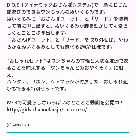
D.O.S. (ダイナミックおさんぽシステム)で一緒におさん
ぽ遊びのできるワンちゃんのぬいぐるみです。
ぬいぐるみに「おさんぽユニット」と「リード」を装着
して前に押し出すと、ぬいぐるみが脚を動かして可愛ら
しくとことこ歩き出します。
「おさんぽユニット」と「リード」を取り外せば、やわ
らかなぬいぐるみとしても遊べる2WAY仕様です。
”おしゃれセット”はワンちゃんの首輪と大切な友達であ
ることを約束する「ワンちゃんとのおやくそく」に加
え、
バンダナ、リボン、ヘアブラシが付属した、おしゃれ遊
びもできる特別セットです。
WEBで可愛らしさいっぱいのとことこ動画を公開中！
http://girls.channel.or.jp/tokotoko/
(C)BANDAI2017