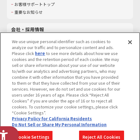
お客様サポートトップ
重要なお知らせ
会社・採用情報
会社情報
We use unique personal identifier such as cookies to
採用情報
analyze our traffic and to personalize content and ads.
Please click
here
to see more details about how we use
サステナビリティ
cookies and the retention period of each cookie. We may
お問い合わせ
sell or share information about your use of our website
to/with our analytics and advertising partners, who may
combine it with other information that you have provided
to them or that they have collected from your use of their
services. However, we do not set and use cookies for our
ウェブサイトご利用条件
ソーシャルメディアポリシー
users under 16 years of age. Please click “Reject All
個人情報及び特定個人情報等の取り扱いに関する保護方針
Cookies” if you are under the age of 16 or to reject all
cookies. To customize your cookie settings, please click
Do Not Sell or Share My Personal Information
著作権・商標について
“Cookie Settings”.
Privacy Policy for California Residents
カスタマーハラスメントに対する基本的な対応方針
Do Not Sell or Share My Personal Information
コピーライト一覧を表示する
Cookie Settings
Reject All Cookies