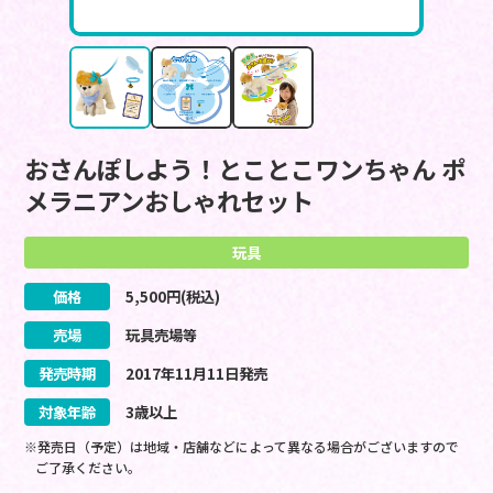
おさんぽしよう！とことこワンちゃん ポ
メラニアンおしゃれセット
玩具
価格
5,500
円(税込)
売場
玩具売場等
発売時期
2017
年
11
月
11
日
発売
対象年齢
3歳以上
※発売日（予定）は地域・店舗などによって異なる場合がございますので
ご了承ください。