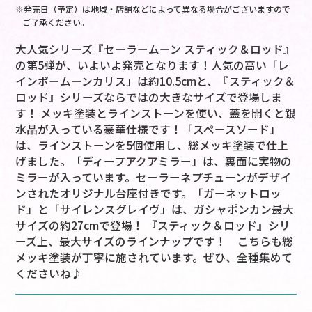
※発売日（予定）は地域・店舗などによって異なる場合がございますので
ご了承ください。
大人気シリーズ『セーラームーン スティック＆ロッド』
の第5弾が、いよいよ発売となります！人気の高い「レ
インボームーンカリス」は約10.5cmと、『スティック＆
ロッド』シリーズならではの大きなサイズで登場しま
す！ メッキ塗装とラインストーンを使い、蓋を開くと銀
水晶が入っている豪華仕様です！「スペースソード」
は、ラインストーンを5個使用し、総メッキ塗装で仕上
げました。「ディープアクアミラー」は、裏面に実物の
ミラーが入っています。セーラーネプチューンがデザイ
ンされたオリジナル台座付きです。「ガーネットロッ
ド」と「サイレンスグレイヴ」は、ガシャポンカン最大
サイズの約27cmで登場！ 『スティック＆ロッド』シリ
ーズ上、最大サイズのラインナップです！ こちらも総
メッキ塗装が丁寧に施されています。ぜひ、全種集めて
くださいね♪