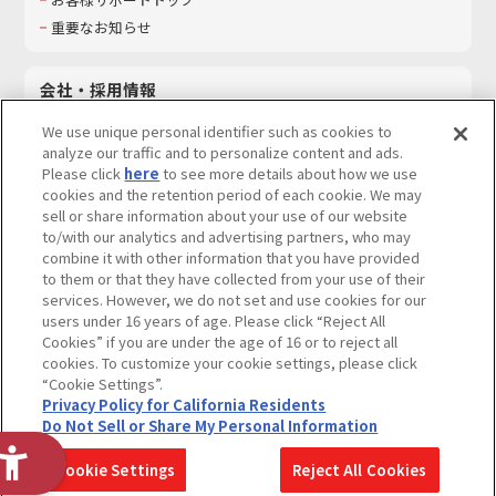
重要なお知らせ
会社・採用情報
会社情報
We use unique personal identifier such as cookies to
採用情報
analyze our traffic and to personalize content and ads.
Please click
here
to see more details about how we use
サステナビリティ
cookies and the retention period of each cookie. We may
お問い合わせ
sell or share information about your use of our website
to/with our analytics and advertising partners, who may
combine it with other information that you have provided
to them or that they have collected from your use of their
services. However, we do not set and use cookies for our
ウェブサイトご利用条件
ソーシャルメディアポリシー
users under 16 years of age. Please click “Reject All
個人情報及び特定個人情報等の取り扱いに関する保護方針
Cookies” if you are under the age of 16 or to reject all
cookies. To customize your cookie settings, please click
Do Not Sell or Share My Personal Information
著作権・商標について
“Cookie Settings”.
Privacy Policy for California Residents
カスタマーハラスメントに対する基本的な対応方針
Do Not Sell or Share My Personal Information
コピーライト一覧を表示する
Cookie Settings
Reject All Cookies