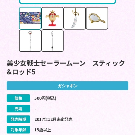
美少女戦士セーラームーン スティック
&ロッド5
ガシャポン
価格
500
円(税込)
売場
-
発売時期
2017
年
12
月
未定
発売
対象年齢
15歳以上