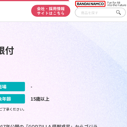
会社・採用情報
サイトはこちら
さが
す
根付
売場
-
象年齢
15歳以上
ご了承ください。
7年公開の『GODZILLA 怪獣惑星』からゴジラ