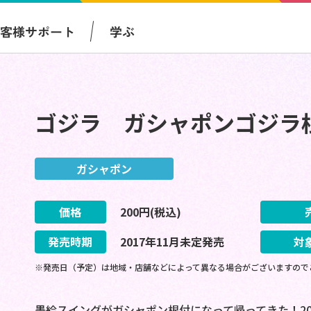
お客様サポート
学ぶ
ゴジラ ガシャポンゴジラ
ガシャポン
価格
200
円(税込)
発売時期
2017
年
11
月
未定
発売
対
※発売日（予定）は地域・店舗などによって異なる場合がございますので
墨絵スイングがガシャポン根付になって帰ってきた！201