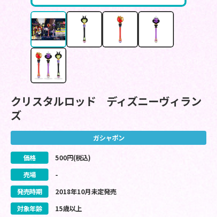
クリスタルロッド ディズニーヴィラン
ズ
ガシャポン
価格
500
円(税込)
売場
-
発売時期
2018
年
10
月
未定
発売
対象年齢
15歳以上