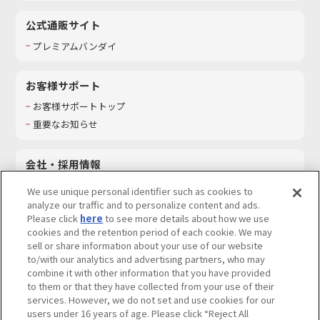
公式通販サイト
プレミアムバンダイ
お客様サポート
お客様サポートトップ
重要なお知らせ
会社・採用情報
会社情報
We use unique personal identifier such as cookies to
採用情報
analyze our traffic and to personalize content and ads.
Please click
here
to see more details about how we use
サステナビリティ
cookies and the retention period of each cookie. We may
お問い合わせ
sell or share information about your use of our website
to/with our analytics and advertising partners, who may
combine it with other information that you have provided
to them or that they have collected from your use of their
services. However, we do not set and use cookies for our
ウェブサイトご利用条件
ソーシャルメディアポリシー
users under 16 years of age. Please click “Reject All