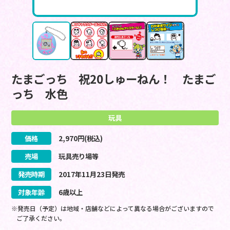
たまごっち 祝20しゅーねん！ たまご
っち 水色
玩具
価格
2,970
円(税込)
売場
玩具売り場等
発売時期
2017
年
11
月
23
日
発売
対象年齢
6歳以上
※発売日（予定）は地域・店舗などによって異なる場合がございますので
ご了承ください。