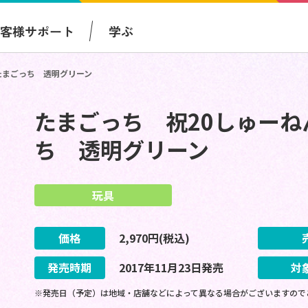
お客様サポート
学ぶ
たまごっち 透明グリーン
たまごっち 祝20しゅーね
ち 透明グリーン
玩具
価格
2,970
円(税込)
発売時期
2017
年
11
月
23
日
発売
対
※発売日（予定）は地域・店舗などによって異なる場合がございますので