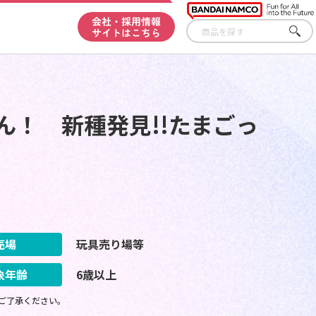
会社・採用情報
サイトはこちら
さが
す
ん！ 新種発見!!たまごっ
売場
玩具売り場等
象年齢
6歳以上
ご了承ください。