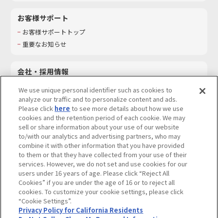
お客様サポート
お客様サポートトップ
重要なお知らせ
会社・採用情報
会社情報
We use unique personal identifier such as cookies to
採用情報
analyze our traffic and to personalize content and ads.
Please click
here
to see more details about how we use
サステナビリティ
cookies and the retention period of each cookie. We may
お問い合わせ
sell or share information about your use of our website
to/with our analytics and advertising partners, who may
combine it with other information that you have provided
to them or that they have collected from your use of their
services. However, we do not set and use cookies for our
ウェブサイトご利用条件
ソーシャルメディアポリシー
users under 16 years of age. Please click “Reject All
個人情報及び特定個人情報等の取り扱いに関する保護方針
Cookies” if you are under the age of 16 or to reject all
cookies. To customize your cookie settings, please click
Do Not Sell or Share My Personal Information
著作権・商標について
“Cookie Settings”.
Privacy Policy for California Residents
カスタマーハラスメントに対する基本的な対応方針