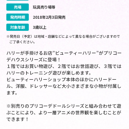
売場
玩具売り場等
発売時期
2018
年
2
月
3
日
発売
対象年齢
3歳以上
※発売日（予定）は地域・店舗などによって異なる場合がございますので
ご了承ください。
ハリーが手掛けるお店”ビューティーハリー”がプリコー
デハウスシリーズに登場！
１階ではお買い物遊び、２階ではお世話遊び、３階では
ハリーのトレーニング遊びが楽しめます。
ビューティーハリーショップ本体のほかにハリードー
ル、洋服、ドレッサーなど大小さまざまな小物が付属し
ます。
※別売りのプリコーデドールシリーズと組み合わせて遊
ぶことにより、より一層アニメの世界観を楽しむことが
できます！