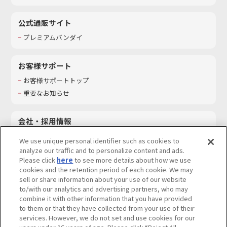
公式通販サイト
プレミアムバンダイ
お客様サポート
お客様サポートトップ
重要なお知らせ
会社・採用情報
会社情報
We use unique personal identifier such as cookies to
採用情報
analyze our traffic and to personalize content and ads.
Please click
here
to see more details about how we use
サステナビリティ
cookies and the retention period of each cookie. We may
お問い合わせ
sell or share information about your use of our website
to/with our analytics and advertising partners, who may
combine it with other information that you have provided
to them or that they have collected from your use of their
services. However, we do not set and use cookies for our
ウェブサイトご利用条件
ソーシャルメディアポリシー