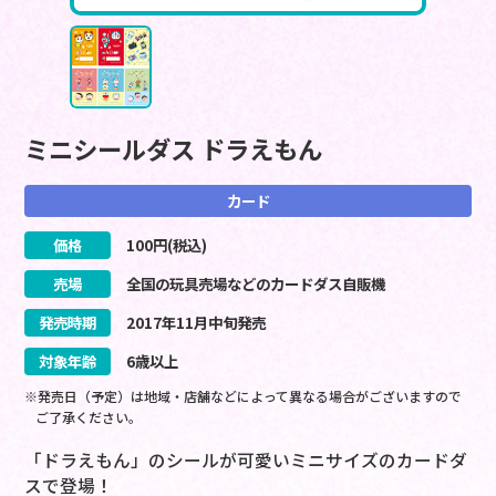
ミニシールダス ドラえもん
カード
価格
100
円(税込)
売場
全国の玩具売場などのカードダス自販機
発売時期
2017
年
11
月
中旬
発売
対象年齢
6歳以上
※発売日（予定）は地域・店舗などによって異なる場合がございますので
ご了承ください。
「ドラえもん」のシールが可愛いミニサイズのカードダ
スで登場！