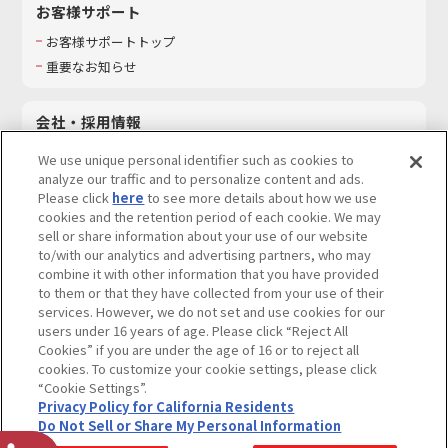
お客様サポート
お客様サポートトップ
重要なお知らせ
会社・採用情報
会社情報
We use unique personal identifier such as cookies to
採用情報
analyze our traffic and to personalize content and ads.
Please click
here
to see more details about how we use
サステナビリティ
cookies and the retention period of each cookie. We may
お問い合わせ
sell or share information about your use of our website
to/with our analytics and advertising partners, who may
combine it with other information that you have provided
to them or that they have collected from your use of their
services. However, we do not set and use cookies for our
ウェブサイトご利用条件
ソーシャルメディアポリシー
users under 16 years of age. Please click “Reject All
個人情報及び特定個人情報等の取り扱いに関する保護方針
Cookies” if you are under the age of 16 or to reject all
cookies. To customize your cookie settings, please click
Do Not Sell or Share My Personal Information
著作権・商標について
“Cookie Settings”.
Privacy Policy for California Residents
カスタマーハラスメントに対する基本的な対応方針
Do Not Sell or Share My Personal Information