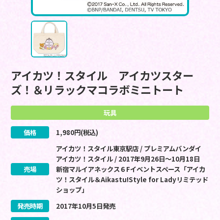
アイカツ！スタイル アイカツスター
ズ！＆リラックマコラボミニトート
玩具
価格
1,980
円(税込)
アイカツ！スタイル東京駅店 / プレミアムバンダイ
アイカツ！スタイル / 2017年9月26日～10月18日
売場
新宿マルイアネックス６Fイベントスペース「アイカ
ツ！スタイル＆Aikastu!Style for Ladyリミテッド
ショップ」
発売時期
2017
年
10
月
5
日
発売