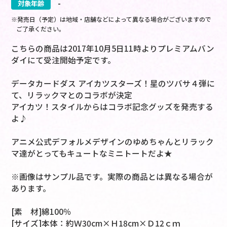
対象年齢
-
※発売日（予定）は地域・店舗などによって異なる場合がございますので
ご了承ください。
こちらの商品は2017年10月5日11時よりプレミアムバン
ダイにて受注開始予定です。
データカードダス アイカツスターズ！星のツバサ４弾に
て、リラックマとのコラボが決定
アイカツ！スタイルからはコラボ記念グッズを発売する
よ♪
アニメ公式デフォルメデザインのゆめちゃんとリラック
マ達がとってもキュートなミニトートだよ★
※画像はサンプル品です。実際の商品とは異なる場合が
あります。
[素 材]綿100％
[サイズ]本体：約Ｗ30cm×Ｈ18cm×Ｄ12ｃｍ