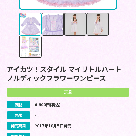
アイカツ！スタイル マイリトルハート
ノルディックフラワーワンピース
玩具
価格
6,600
円(税込)
売場
-
発売時期
2017
年
10
月
5
日
発売