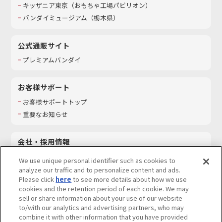
キッザニア東京（おもちゃ工場パビリオン）​
バンダイミュージアム（栃木県）
公式通販サイト
プレミアムバンダイ
お客様サポート
お客様サポートトップ
重要なお知らせ
会社・採用情報
会社情報
We use unique personal identifier such as cookies to
採用情報
analyze our traffic and to personalize content and ads.
Please click
here
to see more details about how we use
サステナビリティ
cookies and the retention period of each cookie. We may
お問い合わせ
sell or share information about your use of our website
to/with our analytics and advertising partners, who may
combine it with other information that you have provided