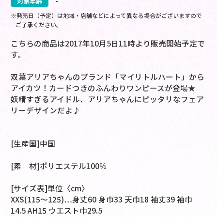
対象年齢
-
※発売日（予定）は地域・店舗などによって異なる場合がございますので
ご了承ください。
こちらの商品は2017年10月5日11時より販売開始予定で
す。
双葉アリアちゃんのブランド「マイリトルハート」から
アイカツ！カードつきのふんわりワンピースが登場★
妖精すぎるアイドル、アリアちゃんにピッタリなフェア
リーデザインだよ♪
[生産国]中国
[素 材]ポリエステル100％
[サイズ表]単位〈cm〉
XXS(115～125)…身丈60 身巾33 天巾18 袖丈39 袖巾
14.5 AH15 ウエスト巾29.5