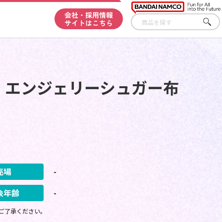
会社・採用情報
サイトはこちら
さが
す
 Lady エンジェリーシュガー布
売場
-
象年齢
-
ご了承ください。