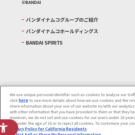
©BANDAI
バンダイナムコグループのご紹介
バンダイナムコホールディングス
BANDAI SPIRITS
We use unique personal identifier such as cookies to analyze our traf
click
here
to see more details about how we use cookies and the rete
ウェブサイトご利用条件
ソーシャルメディアポリシー
個人情報及
share information about your use of our website to/with our analytic
Do Not Sell or Share My Personal Information
著作権・商標につい
with other information that you have provided to them or that they ha
However, we do not set and use cookies for our users under 16 years o
are under the age of 16 or to reject all cookies. To customize your co
Privacy Policy for California Residents
Do Not Sell or Share My Personal Information