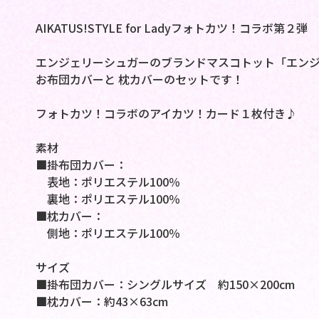
AIKATUS!STYLE for Ladyフォトカツ！コラボ第２弾
エンジェリーシュガーのブランドマスコトット「エン
お布団カバーと 枕カバーのセットです！
フォトカツ！コラボのアイカツ！カード１枚付き♪
素材
■掛布団カバー：
表地：ポリエステル100％
裏地：ポリエステル100％
■枕カバー：
側地：ポリエステル100％
サイズ
■掛布団カバー：シングルサイズ 約150×200cm
■枕カバー：約43×63cm