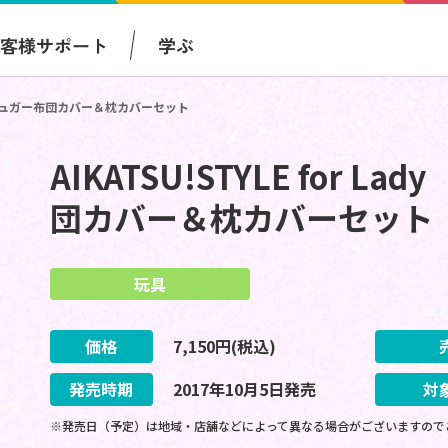
お客様サポート
学ぶ
ェリーシュガー布団カバー＆枕カバーセット
AIKATSU!STYLE for
団カバー＆枕カバーセット
玩具
価格
7,150
円(税込)
発売時期
2017
年
10
月
5
日
発売
対
※発売日（予定）は地域・店舗などによって異なる場合がございますので