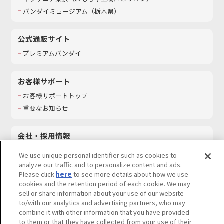
バンダイミュージアム（栃木県）
公式通販サイト
プレミアムバンダイ
お客様サポート
お客様サポートトップ
重要なお知らせ
会社・採用情報
会社情報
We use unique personal identifier such as cookies to
採用情報
analyze our traffic and to personalize content and ads.
Please click
here
to see more details about how we use
サステナビリティ
cookies and the retention period of each cookie. We may
お問い合わせ
sell or share information about your use of our website
to/with our analytics and advertising partners, who may
combine it with other information that you have provided
to them or that they have collected from your use of their