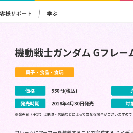
お客様サポート
学ぶ
機動戦士ガンダム Gフレーム
菓子・食品・食玩
価格
550
円(税込)
発売時期
2018
年
4
月
30
日
発売
対
※発売日（予定）は地域・店舗などによって異なる場合がございますので
フレームにアーマーを装着することで完成する ハイデ