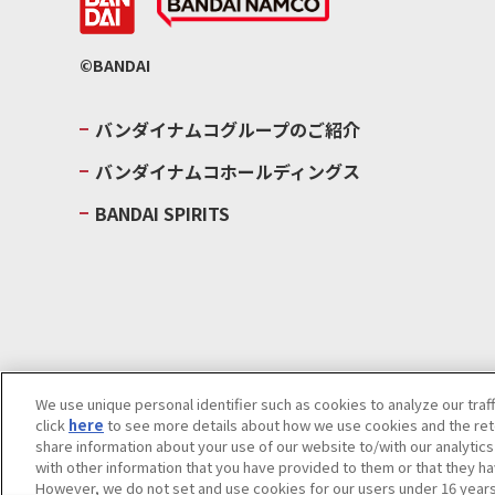
©BANDAI
バンダイナムコグループのご紹介
バンダイナムコホールディングス
BANDAI SPIRITS
We use unique personal identifier such as cookies to analyze our traf
click
here
to see more details about how we use cookies and the rete
ウェブサイトご利用条件
ソーシャルメディアポリシー
個人情報及
share information about your use of our website to/with our analytic
with other information that you have provided to them or that they ha
Do Not Sell or Share My Personal Information
著作権・商標につい
However, we do not set and use cookies for our users under 16 years o