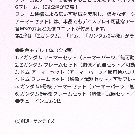
Gフレーム】に第2弾が登場！
フレーム機構による広い可動域を実現し、様々なポージ
アーマーセットには、単品でもディスプレイ可能なアー
各MSの武装と胸像ユニットが付属します。
第2弾は「Zガンダム」「ドム」「ガンダム6号機」が
●彩色モデル１体（全6種）
1. Zガンダム アーマーセット（アーマーパーツ／無可
2. Zガンダム フレームセット（胸像／武器セット／可
3. ドム アーマーセット（アーマーパーツ／無可動ハン
4. ドム フレームセット（胸像／武器セット／可動フレ
5. ガンダム6号機 アーマーセット（アーマーパーツ／
6. ガンダム6号機 フレームセット（胸像／武器セット
●チューインガム1個
(C)創通・サンライズ