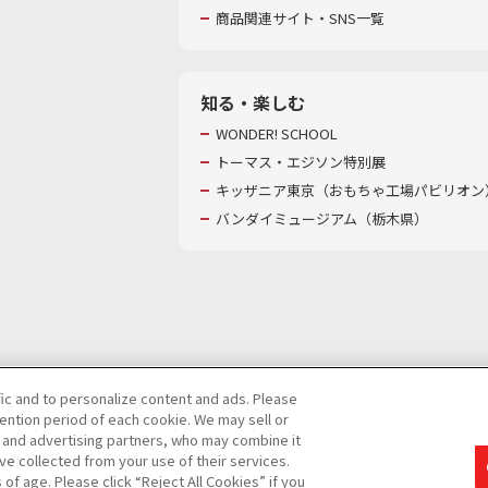
商品関連サイト・SNS一覧
知る・楽しむ
WONDER! SCHOOL
トーマス・エジソン特別展
キッザニア東京（おもちゃ工場パビリオン）
バンダイミュージアム（栃木県）
fic and to personalize content and ads. Please
ntion period of each cookie. We may sell or
び特定個人情報等の取り扱いに関する保護方針
s and advertising partners, who may combine it
ve collected from your use of their services.
て
カスタマーハラスメントに対する基本的な対応方針
f age. Please click “Reject All Cookies” if you