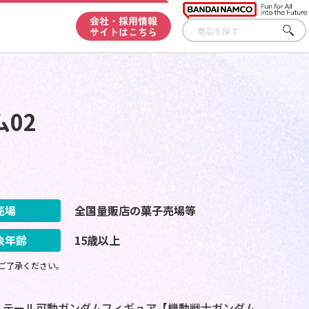
会社・採用情報
サイトはこちら
さが
す
02
売場
全国量販店の菓子売場等
象年齢
15歳以上
ご了承ください。
ィテール可動ガンダムフィギュア【機動戦士ガンダム