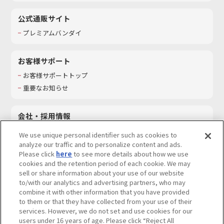
公式通販サイト
プレミアムバンダイ
お客様サポート
お客様サポートトップ
重要なお知らせ
会社・採用情報
会社情報
We use unique personal identifier such as cookies to
採用情報
analyze our traffic and to personalize content and ads.
Please click
here
to see more details about how we use
サステナビリティ
cookies and the retention period of each cookie. We may
お問い合わせ
sell or share information about your use of our website
to/with our analytics and advertising partners, who may
combine it with other information that you have provided
to them or that they have collected from your use of their
services. However, we do not set and use cookies for our
ウェブサイトご利用条件
ソーシャルメディアポリシー
users under 16 years of age. Please click “Reject All