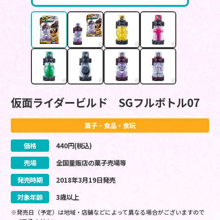
仮面ライダービルド SGフルボトル07
菓子・食品・食玩
価格
440
円(税込)
売場
全国量販店の菓子売場等
発売時期
2018
年
3
月
19
日
発売
対象年齢
3歳以上
※発売日（予定）は地域・店舗などによって異なる場合がございますので