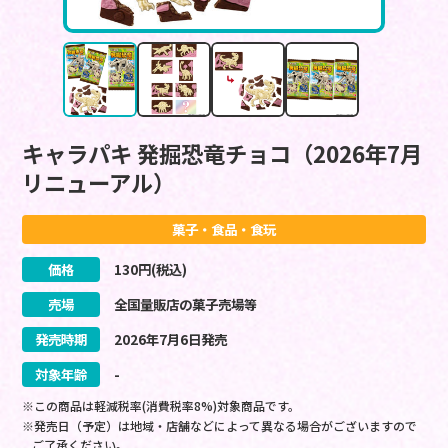
キャラパキ 発掘恐竜チョコ（2026年7月
リニューアル）
菓子・食品・食玩
価格
130
円(税込)
売場
全国量販店の菓子売場等
発売時期
2026
年
7
月
6
日
発売
対象年齢
-
※この商品は軽減税率(消費税率8%)対象商品です。
※発売日（予定）は地域・店舗などによって異なる場合がございますので
ご了承ください。