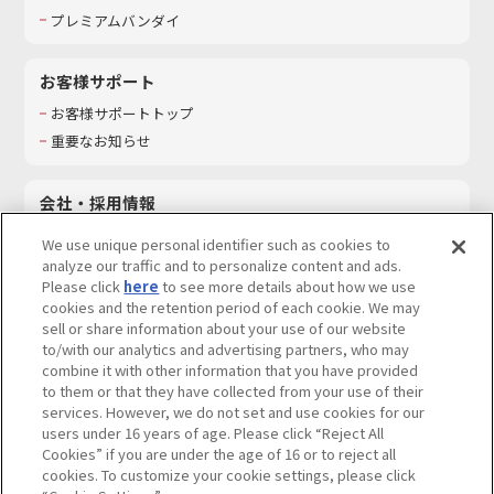
プレミアムバンダイ
お客様サポート
お客様サポートトップ
重要なお知らせ
会社・採用情報
会社情報
We use unique personal identifier such as cookies to
採用情報
analyze our traffic and to personalize content and ads.
Please click
here
to see more details about how we use
サステナビリティ
cookies and the retention period of each cookie. We may
お問い合わせ
sell or share information about your use of our website
to/with our analytics and advertising partners, who may
combine it with other information that you have provided
to them or that they have collected from your use of their
services. However, we do not set and use cookies for our
ウェブサイトご利用条件
ソーシャルメディアポリシー
users under 16 years of age. Please click “Reject All
個人情報及び特定個人情報等の取り扱いに関する保護方針
Cookies” if you are under the age of 16 or to reject all
cookies. To customize your cookie settings, please click
Do Not Sell or Share My Personal Information
著作権・商標について