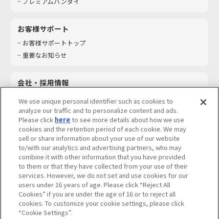
プレミアムバンダイ
お客様サポート
お客様サポートトップ
重要なお知らせ
会社・採用情報
会社情報
We use unique personal identifier such as cookies to
採用情報
analyze our traffic and to personalize content and ads.
Please click
here
to see more details about how we use
サステナビリティ
cookies and the retention period of each cookie. We may
お問い合わせ
sell or share information about your use of our website
to/with our analytics and advertising partners, who may
combine it with other information that you have provided
to them or that they have collected from your use of their
services. However, we do not set and use cookies for our
ウェブサイトご利用条件
ソーシャルメディアポリシー
users under 16 years of age. Please click “Reject All
個人情報及び特定個人情報等の取り扱いに関する保護方針
Cookies” if you are under the age of 16 or to reject all
cookies. To customize your cookie settings, please click
Do Not Sell or Share My Personal Information
著作権・商標について
“Cookie Settings”.