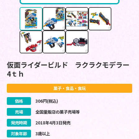
仮面ライダービルド ラクラクモデラー
4ｔｈ
菓子・食品・食玩
価格
306
円(税込)
売場
全国量販店の菓子売場等
発売時期
2018
年
4
月
3
日
発売
対象年齢
3歳以上