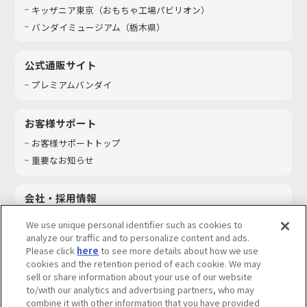
キッザニア東京（おもちゃ工場パビリオン）​
バンダイミュージアム（栃木県）
公式通販サイト
プレミアムバンダイ
お客様サポート
お客様サポートトップ
重要なお知らせ
会社・採用情報
会社情報
We use unique personal identifier such as cookies to
採用情報
analyze our traffic and to personalize content and ads.
Please click
here
to see more details about how we use
サステナビリティ
cookies and the retention period of each cookie. We may
お問い合わせ
sell or share information about your use of our website
to/with our analytics and advertising partners, who may
combine it with other information that you have provided