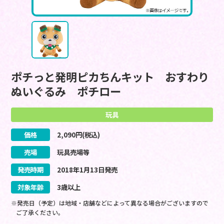
ポチっと発明ピカちんキット おすわり
ぬいぐるみ ポチロー
玩具
価格
2,090
円(税込)
売場
玩具売場等
発売時期
2018
年
1
月
13
日
発売
対象年齢
3歳以上
※発売日（予定）は地域・店舗などによって異なる場合がございますので
ご了承ください。