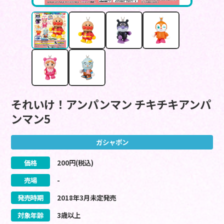
それいけ！アンパンマン チキチキアンパ
ンマン5
ガシャポン
価格
200
円(税込)
売場
-
発売時期
2018
年
3
月
未定
発売
対象年齢
3歳以上