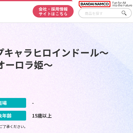
会社・採用情報
サイトはこちら
さが
す
プキャラヒロインドール～
オーロラ姫～
売場
-
象年齢
15歳以上
ご了承ください。