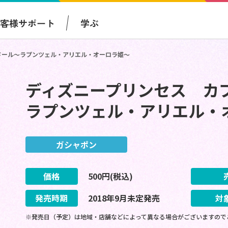
お客様サポート
学ぶ
ドール～ラプンツェル・アリエル・オーロラ姫～
ディズニープリンセス カ
ラプンツェル・アリエル・
ガシャポン
価格
500
円(税込)
発売時期
2018
年
9
月
未定
発売
対
※発売日（予定）は地域・店舗などによって異なる場合がございますので