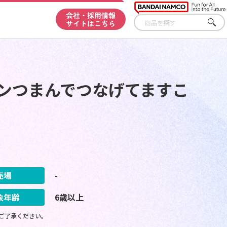
会社・採用情報
サイトはこちら
さが
す
モンつまんでつなげてますこ
売場
-
象年齢
6歳以上
ご了承ください。