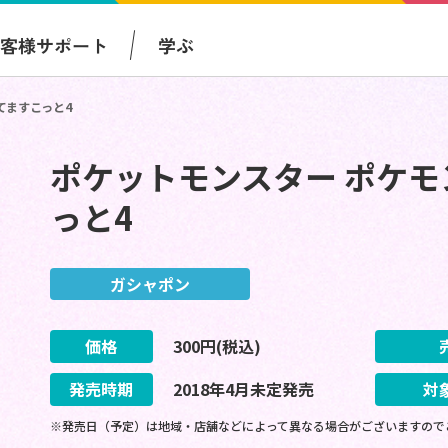
お客様サポート
学ぶ
てますこっと4
ポケットモンスター ポケ
っと4
ガシャポン
価格
300
円(税込)
発売時期
2018
年
4
月
未定
発売
対
※発売日（予定）は地域・店舗などによって異なる場合がございますので