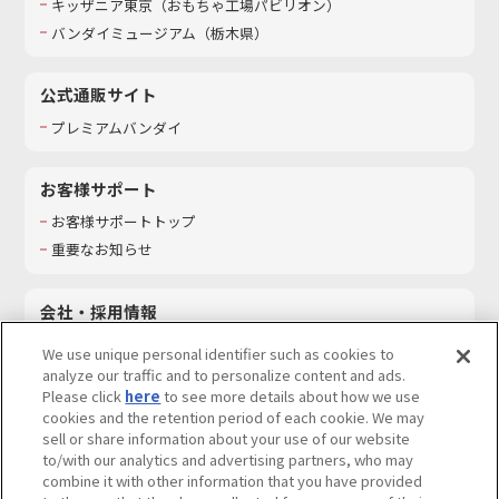
キッザニア東京（おもちゃ工場パビリオン）​
バンダイミュージアム（栃木県）
公式通販サイト
プレミアムバンダイ
お客様サポート
お客様サポートトップ
重要なお知らせ
会社・採用情報
会社情報
We use unique personal identifier such as cookies to
採用情報
analyze our traffic and to personalize content and ads.
Please click
here
to see more details about how we use
サステナビリティ
cookies and the retention period of each cookie. We may
お問い合わせ
sell or share information about your use of our website
to/with our analytics and advertising partners, who may
combine it with other information that you have provided