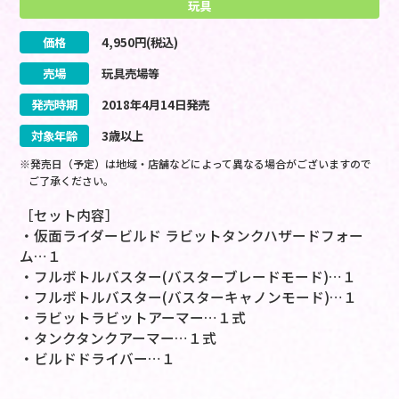
玩具
価格
4,950
円(税込)
売場
玩具売場等
発売時期
2018
年
4
月
14
日
発売
対象年齢
3歳以上
※発売日（予定）は地域・店舗などによって異なる場合がございますので
ご了承ください。
［セット内容］
・仮面ライダービルド ラビットタンクハザードフォー
ム…１
・フルボトルバスター(バスターブレードモード)…１
・フルボトルバスター(バスターキャノンモード)…１
・ラビットラビットアーマー…１式
・タンクタンクアーマー…１式
・ビルドドライバー…１