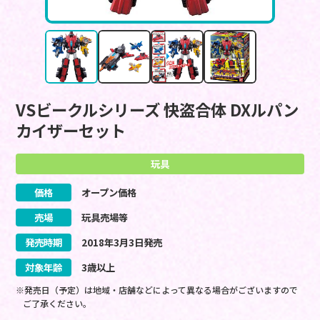
VSビークルシリーズ 快盗合体 DXルパン
カイザーセット
玩具
価格
オープン価格
売場
玩具売場等
発売時期
2018
年
3
月
3
日
発売
対象年齢
3歳以上
※発売日（予定）は地域・店舗などによって異なる場合がございますので
ご了承ください。