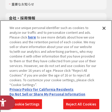
重要なお知らせ
会社・採用情報
会社情報
We use unique personal identifier such as cookies to
採用情報
analyze our traffic and to personalize content and ads.
Please click
here
to see more details about how we use
サステナビリティ
cookies and the retention period of each cookie. We may
お問い合わせ
sell or share information about your use of our website
to/with our analytics and advertising partners, who may
combine it with other information that you have provided
to them or that they have collected from your use of their
services. However, we do not set and use cookies for our
ウェブサイトご利用条件
ソーシャルメディアポリシー
users under 16 years of age. Please click “Reject All
個人情報及び特定個人情報等の取り扱いに関する保護方針
Cookies” if you are under the age of 16 or to reject all
cookies. To customize your cookie settings, please click
Do Not Sell or Share My Personal Information
著作権・商標について
“Cookie Settings”.
Privacy Policy for California Residents
カスタマーハラスメントに対する基本的な対応方針
Do Not Sell or Share My Personal Information
コピーライト一覧を表示する
Cookie Settings
Reject All Cookies