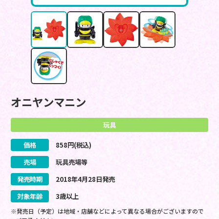
オニヤンマニン
玩具
価格
858
円(税込)
売場
玩具売場等
発売時期
2018
年
4
月
28
日
発売
対象年齢
3歳以上
※発売日（予定）は地域・店舗などによって異なる場合がございますので