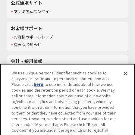
公式通販サイト
プレミアムバンダイ
お客様サポート
お客様サポートトップ
重要なお知らせ
会社・採用情報
会社情報
We use unique personal identifier such as cookies to
採用情報
analyze our traffic and to personalize content and ads.
Please click
here
to see more details about how we use
サステナビリティ
cookies and the retention period of each cookie. We may
お問い合わせ
sell or share information about your use of our website
to/with our analytics and advertising partners, who may
combine it with other information that you have provided
to them or that they have collected from your use of their
services. However, we do not set and use cookies for our
ウェブサイトご利用条件
ソーシャルメディアポリシー
users under 16 years of age. Please click “Reject All
個人情報及び特定個人情報等の取り扱いに関する保護方針
Cookies” if you are under the age of 16 or to reject all