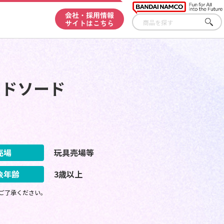
会社・採用情報
サイトはこちら
さが
す
ッドソード
売場
玩具売場等
象年齢
3歳以上
ご了承ください。