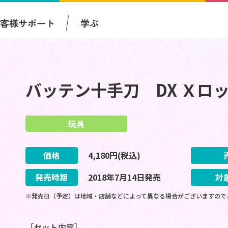
お客様サポート
学ぶ
バッテン十手刀 DX Ｘロ
玩具
価格
4,180
円(税込)
発売時期
2018
年
7
月
14
日
発売
対
※発売日（予定）は地域・店舗などによって異なる場合がございますので
［セット内容］