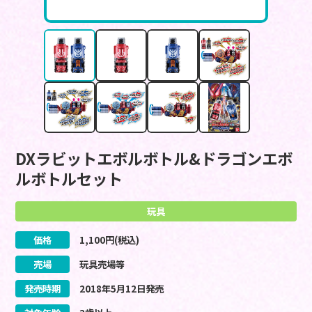
DXラビットエボルボトル&ドラゴンエボ
ルボトルセット
玩具
価格
1,100
円(税込)
売場
玩具売場等
発売時期
2018
年
5
月
12
日
発売