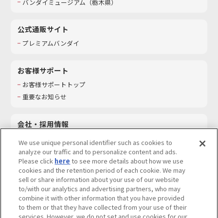
バンダイミュージアム（栃木県）
公式通販サイト
プレミアムバンダイ
お客様サポート
お客様サポートトップ
重要なお知らせ
会社・採用情報
会社情報
We use unique personal identifier such as cookies to
採用情報
analyze our traffic and to personalize content and ads.
Please click
here
to see more details about how we use
サステナビリティ
cookies and the retention period of each cookie. We may
お問い合わせ
sell or share information about your use of our website
to/with our analytics and advertising partners, who may
combine it with other information that you have provided
to them or that they have collected from your use of their
services. However, we do not set and use cookies for our
ウェブサイトご利用条件
ソーシャルメディアポリシー