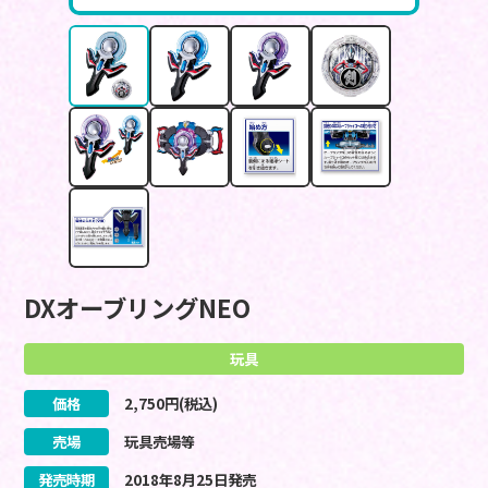
DXオーブリングNEO
玩具
価格
2,750
円(税込)
売場
玩具売場等
発売時期
2018
年
8
月
25
日
発売