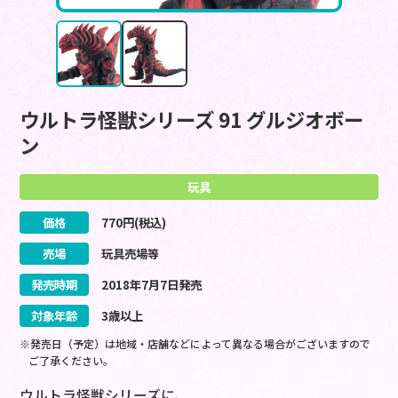
ウルトラ怪獣シリーズ 91 グルジオボー
ン
玩具
価格
770
円(税込)
売場
玩具売場等
発売時期
2018
年
7
月
7
日
発売
対象年齢
3歳以上
※発売日（予定）は地域・店舗などによって異なる場合がございますので
ご了承ください。
ウルトラ怪獣シリーズに、