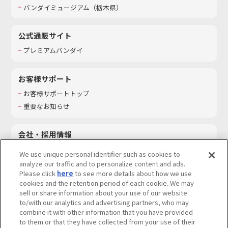
バンダイミュージアム（栃木県）
公式通販サイト
プレミアムバンダイ
お客様サポート
お客様サポートトップ
重要なお知らせ
会社・採用情報
会社情報
We use unique personal identifier such as cookies to
採用情報
analyze our traffic and to personalize content and ads.
Please click
here
to see more details about how we use
サステナビリティ
cookies and the retention period of each cookie. We may
お問い合わせ
sell or share information about your use of our website
to/with our analytics and advertising partners, who may
combine it with other information that you have provided
to them or that they have collected from your use of their