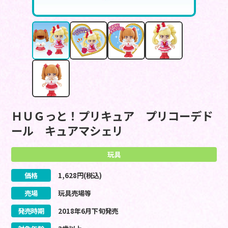
ＨＵＧっと！プリキュア プリコーデド
ール キュアマシェリ
玩具
価格
1,628
円(税込)
売場
玩具売場等
発売時期
2018
年
6
月
下旬
発売