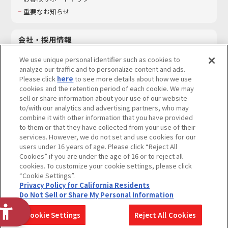
重要なお知らせ
会社・採用情報
会社情報
We use unique personal identifier such as cookies to
採用情報
analyze our traffic and to personalize content and ads.
Please click
here
to see more details about how we use
サステナビリティ
cookies and the retention period of each cookie. We may
お問い合わせ
sell or share information about your use of our website
to/with our analytics and advertising partners, who may
combine it with other information that you have provided
to them or that they have collected from your use of their
services. However, we do not set and use cookies for our
ウェブサイトご利用条件
ソーシャルメディアポリシー
users under 16 years of age. Please click “Reject All
個人情報及び特定個人情報等の取り扱いに関する保護方針
Cookies” if you are under the age of 16 or to reject all
cookies. To customize your cookie settings, please click
Do Not Sell or Share My Personal Information
著作権・商標について
“Cookie Settings”.
Privacy Policy for California Residents
カスタマーハラスメントに対する基本的な対応方針
Do Not Sell or Share My Personal Information
コピーライト一覧を表示する
Cookie Settings
Reject All Cookies