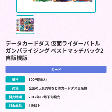
データカードダス 仮面ライダーバトル
ガンバライジング ベストマッチパック2
自販機版
カード
価格
300
円(税込)
売場
全国の玩具売場などのカードダス自販機
発売時期
2017
年
12
月
下旬
発売
対象年齢
3歳以上