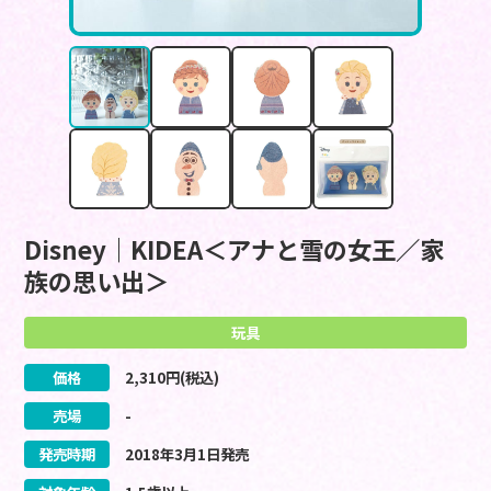
Disney｜KIDEA＜アナと雪の女王／家
族の思い出＞
玩具
価格
2,310
円(税込)
売場
-
発売時期
2018
年
3
月
1
日
発売