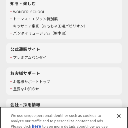
知る・楽しむ
WONDER! SCHOOL
トーマス・エジソン特別展
キッザニア東京（おもちゃ工場パビリオン）​
バンダイミュージアム（栃木県）
公式通販サイト
プレミアムバンダイ
お客様サポート
お客様サポートトップ
重要なお知らせ
会社・採用情報
会社情報
We use unique personal identifier such as cookies to
採用情報
analyze our traffic and to personalize content and ads.
Please click
here
to see more details about how we use
サステナビリティ