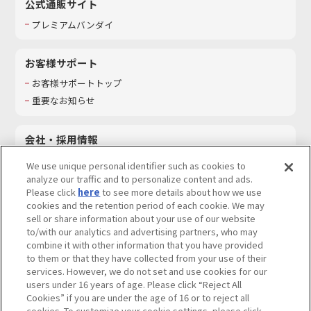
公式通販サイト
プレミアムバンダイ
お客様サポート
お客様サポートトップ
重要なお知らせ
会社・採用情報
会社情報
We use unique personal identifier such as cookies to
採用情報
analyze our traffic and to personalize content and ads.
Please click
here
to see more details about how we use
サステナビリティ
cookies and the retention period of each cookie. We may
お問い合わせ
sell or share information about your use of our website
to/with our analytics and advertising partners, who may
combine it with other information that you have provided
to them or that they have collected from your use of their
services. However, we do not set and use cookies for our
ウェブサイトご利用条件
ソーシャルメディアポリシー
users under 16 years of age. Please click “Reject All
個人情報及び特定個人情報等の取り扱いに関する保護方針
Cookies” if you are under the age of 16 or to reject all
cookies. To customize your cookie settings, please click