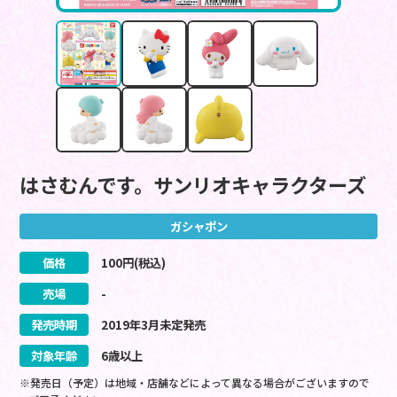
はさむんです。サンリオキャラクターズ
ガシャポン
価格
100
円(税込)
売場
-
発売時期
2019
年
3
月
未定
発売
対象年齢
6歳以上
※発売日（予定）は地域・店舗などによって異なる場合がございますので