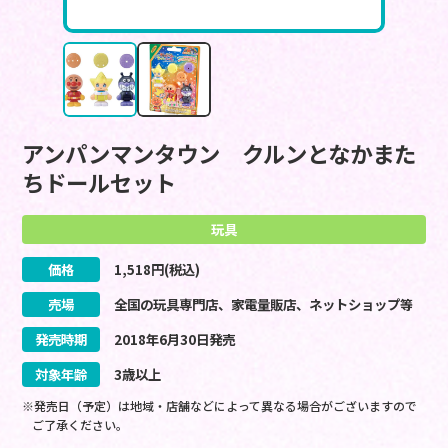
アンパンマンタウン クルンとなかまた
ちドールセット
玩具
価格
1,518
円(税込)
売場
全国の玩具専門店、家電量販店、ネットショップ等
発売時期
2018
年
6
月
30
日
発売
対象年齢
3歳以上
※発売日（予定）は地域・店舗などによって異なる場合がございますので
ご了承ください。