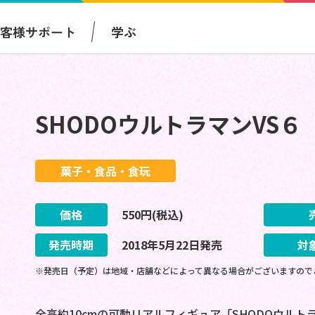
お客様サポート
学ぶ
SHODOウルトラマンVS６
菓子・食品・食玩
価格
550
円(税込)
発売時期
2018
年
5
月
22
日
発売
対
※発売日（予定）は地域・店舗などによって異なる場合がございますので
全高約10cmの可動リアルフィギュア「SHODOウルト