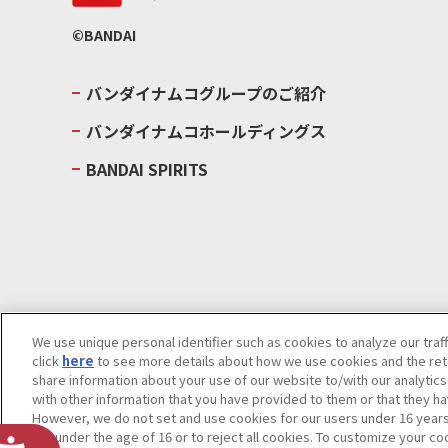
©BANDAI
バンダイナムコグループのご紹介
バンダイナムコホールディングス
BANDAI SPIRITS
We use unique personal identifier such as cookies to analyze our traf
click
here
to see more details about how we use cookies and the rete
ウェブサイトご利用条件
ソーシャルメディアポリシー
個人情報及
share information about your use of our website to/with our analytic
with other information that you have provided to them or that they ha
Do Not Sell or Share My Personal Information
著作権・商標につい
However, we do not set and use cookies for our users under 16 years o
are under the age of 16 or to reject all cookies. To customize your co