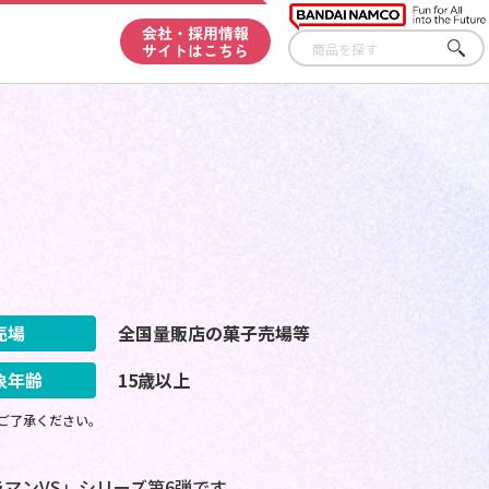
会社・採用情報
サイトはこちら
さが
す
売場
全国量販店の菓子売場等
象年齢
15歳以上
ご了承ください。
ラマンVS」シリーズ第6弾です。