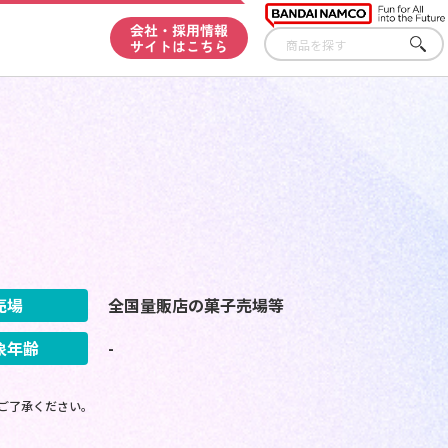
会社・採用情報
サイトはこちら
さが
す
売場
全国量販店の菓子売場等
象年齢
-
ご了承ください。