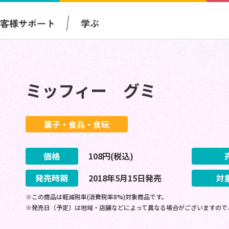
お客様サポート
学ぶ
ミッフィー グミ
菓子・食品・食玩
価格
108
円(税込)
発売時期
2018
年
5
月
15
日
発売
対
※この商品は軽減税率(消費税率8%)対象商品です。
※発売日（予定）は地域・店舗などによって異なる場合がございますので