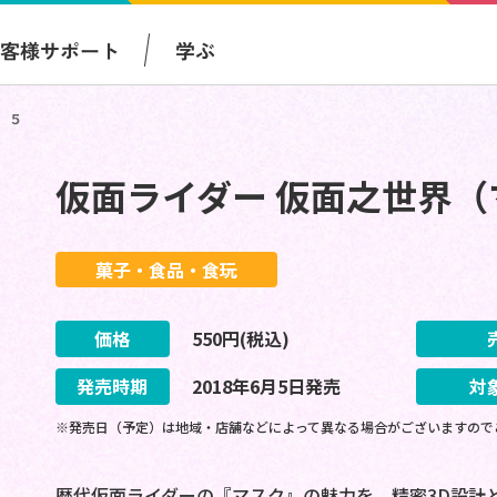
お客様サポート
学ぶ
）５
仮面ライダー 仮面之世界
菓子・食品・食玩
価格
550
円(税込)
発売時期
2018
年
6
月
5
日
発売
対
※発売日（予定）は地域・店舗などによって異なる場合がございますので
歴代仮面ライダーの『マスク』の魅力を、精密3D設計