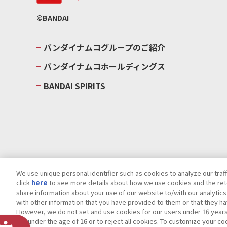
©BANDAI
バンダイナムコグループのご紹介
バンダイナムコホールディングス
BANDAI SPIRITS
We use unique personal identifier such as cookies to analyze our traf
click
here
to see more details about how we use cookies and the rete
ウェブサイトご利用条件
ソーシャルメディアポリシー
個人情報及
share information about your use of our website to/with our analytic
with other information that you have provided to them or that they ha
Do Not Sell or Share My Personal Information
著作権・商標につい
However, we do not set and use cookies for our users under 16 years o
are under the age of 16 or to reject all cookies. To customize your co