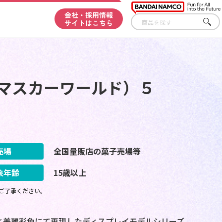
会社・採用情報
サイトはこちら
さが
す
（マスカーワールド）５
売場
全国量販店の菓子売場等
象年齢
15歳以上
ご了承ください。
と美麗彩色にて再現したディスプレイモデルシリーズ