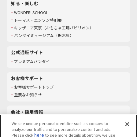
知る・楽しむ
WONDER! SCHOOL
トーマス・エジソン特別展
キッザニア東京（おもちゃ工場パビリオン）​
バンダイミュージアム（栃木県）
公式通販サイト
プレミアムバンダイ
お客様サポート
お客様サポートトップ
重要なお知らせ
会社・採用情報
会社情報
We use unique personal identifier such as cookies to
採用情報
analyze our traffic and to personalize content and ads.
Please click
here
to see more details about how we use
サステナビリティ