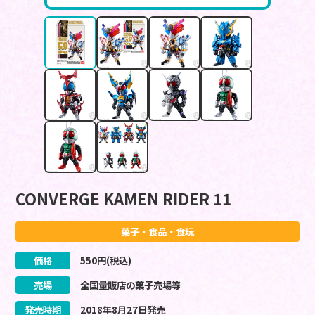
CONVERGE KAMEN RIDER 11
菓子・食品・食玩
価格
550
円(税込)
売場
全国量販店の菓子売場等
発売時期
2018
年
8
月
27
日
発売