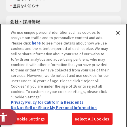
重要なお知らせ
会社・採用情報
会社情報
We use unique personal identifier such as cookies to
採用情報
analyze our traffic and to personalize content and ads.
Please click
here
to see more details about how we use
サステナビリティ
cookies and the retention period of each cookie. We may
お問い合わせ
sell or share information about your use of our website
to/with our analytics and advertising partners, who may
combine it with other information that you have provided
to them or that they have collected from your use of their
services. However, we do not set and use cookies for our
ウェブサイトご利用条件
ソーシャルメディアポリシー
users under 16 years of age. Please click “Reject All
個人情報及び特定個人情報等の取り扱いに関する保護方針
Cookies” if you are under the age of 16 or to reject all
cookies. To customize your cookie settings, please click
Do Not Sell or Share My Personal Information
著作権・商標について
“Cookie Settings”.
Privacy Policy for California Residents
カスタマーハラスメントに対する基本的な対応方針
Do Not Sell or Share My Personal Information
コピーライト一覧を表示する
Cookie Settings
Reject All Cookies