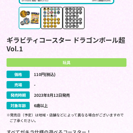
ギラビティコースター ドラゴンボール超
Vol.1
玩具
価格
110
円(税込)
売場
-
発売時期
2023
年
8
月
12
日
発売
対象年齢
6歳以上
※発売日（予定）は地域・店舗などによって異なる場合がございますので
ご了承ください。
すべてがキラ仕様の遊べるコースター！