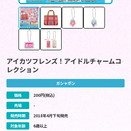
アイカツフレンズ！アイドルチャームコ
レクション
ガシャポン
価格
200
円(税込)
売場
-
発売時期
2018
年
4
月
下旬
発売
対象年齢
6歳以上