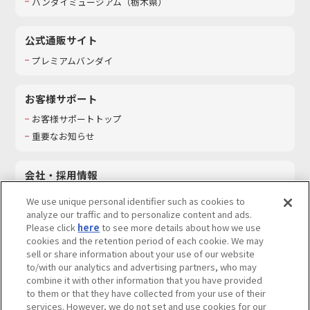
バンダイミュージアム（栃木県）
公式通販サイト
プレミアムバンダイ
お客様サポート
お客様サポートトップ
重要なお知らせ
会社・採用情報
会社情報
We use unique personal identifier such as cookies to
採用情報
analyze our traffic and to personalize content and ads.
Please click
here
to see more details about how we use
サステナビリティ
cookies and the retention period of each cookie. We may
お問い合わせ
sell or share information about your use of our website
to/with our analytics and advertising partners, who may
combine it with other information that you have provided
to them or that they have collected from your use of their
services. However, we do not set and use cookies for our
ウェブサイトご利用条件
ソーシャルメディアポリシー