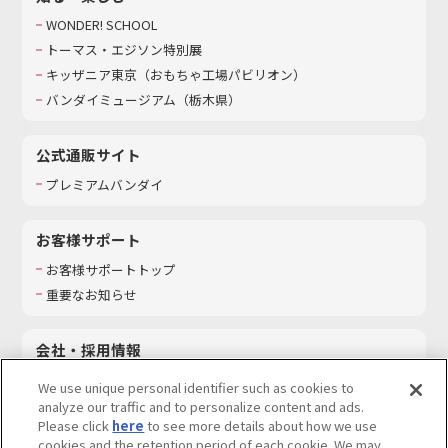
WONDER! SCHOOL
トーマス・エジソン特別展
キッザニア東京（おもちゃ工場パビリオン）​
バンダイミュージアム（栃木県）
公式通販サイト
プレミアムバンダイ
お客様サポート
お客様サポートトップ
重要なお知らせ
会社・採用情報
会社情報
We use unique personal identifier such as cookies to
採用情報
analyze our traffic and to personalize content and ads.
Please click
here
to see more details about how we use
サステナビリティ
cookies and the retention period of each cookie. We may