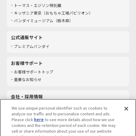
トーマス・エジソン特別展
キッザニア東京（おもちゃ工場パビリオン）​
バンダイミュージアム（栃木県）
公式通販サイト
プレミアムバンダイ
お客様サポート
お客様サポートトップ
重要なお知らせ
会社・採用情報
会社情報
We use unique personal identifier such as cookies to
採用情報
analyze our traffic and to personalize content and ads.
Please click
here
to see more details about how we use
サステナビリティ
cookies and the retention period of each cookie. We may
お問い合わせ
sell or share information about your use of our website