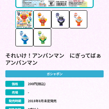
それいけ！アンパンマン にぎってばぁ
アンパンマン
ガシャポン
価格
200
円(税込)
売場
-
発売時期
2018
年
8
月
未定
発売