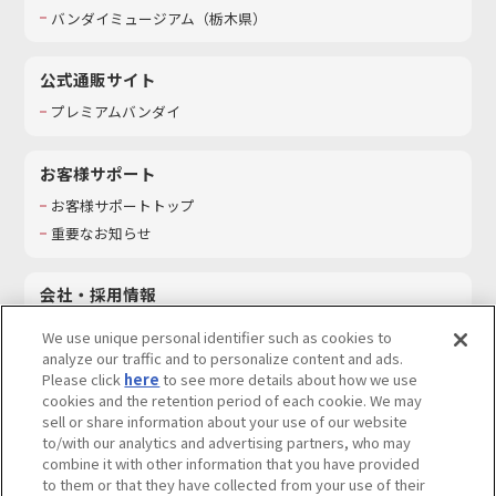
バンダイミュージアム（栃木県）
公式通販サイト
プレミアムバンダイ
お客様サポート
お客様サポートトップ
重要なお知らせ
会社・採用情報
会社情報
We use unique personal identifier such as cookies to
採用情報
analyze our traffic and to personalize content and ads.
Please click
here
to see more details about how we use
サステナビリティ
cookies and the retention period of each cookie. We may
お問い合わせ
sell or share information about your use of our website
to/with our analytics and advertising partners, who may
combine it with other information that you have provided
to them or that they have collected from your use of their