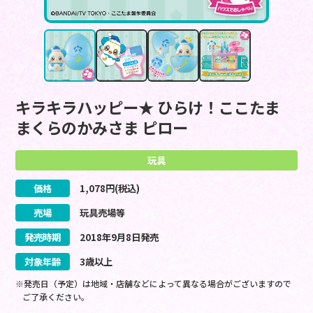
キラキラハッピー★ ひらけ！ここたま
まくらのかみさま ピロー
玩具
価格
1,078
円(税込)
売場
玩具売場等
発売時期
2018
年
9
月
8
日
発売
対象年齢
3歳以上
※発売日（予定）は地域・店舗などによって異なる場合がございますので
ご了承ください。