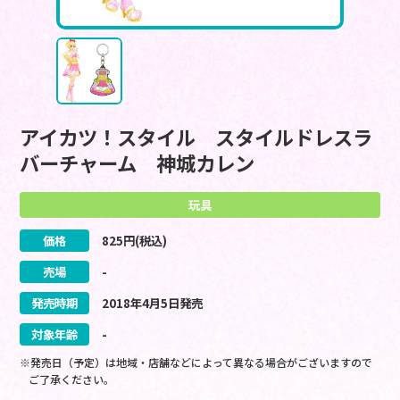
アイカツ！スタイル スタイルドレスラ
バーチャーム 神城カレン
玩具
価格
825
円(税込)
売場
-
発売時期
2018
年
4
月
5
日
発売
対象年齢
-
※発売日（予定）は地域・店舗などによって異なる場合がございますので
ご了承ください。