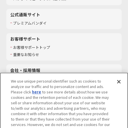
公式通販サイト
プレミアムバンダイ
お客様サポート
お客様サポートトップ
重要なお知らせ
会社・採用情報
会社情報
We use unique personal identifier such as cookies to
採用情報
analyze our traffic and to personalize content and ads.
Please click
here
to see more details about how we use
サステナビリティ
cookies and the retention period of each cookie. We may
お問い合わせ
sell or share information about your use of our website
to/with our analytics and advertising partners, who may
combine it with other information that you have provided
to them or that they have collected from your use of their
services. However, we do not set and use cookies for our
ウェブサイトご利用条件
ソーシャルメディアポリシー