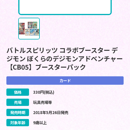
バトルスピリッツ コラボブースター デ
ジモン ぼくらのデジモンアドベンチャー
【CB05】ブースターパック
カード
価格
330
円(税込)
売場
玩具売場等
発売時期
2018
年
5
月
26
日
発売
対象年齢
9歳以上