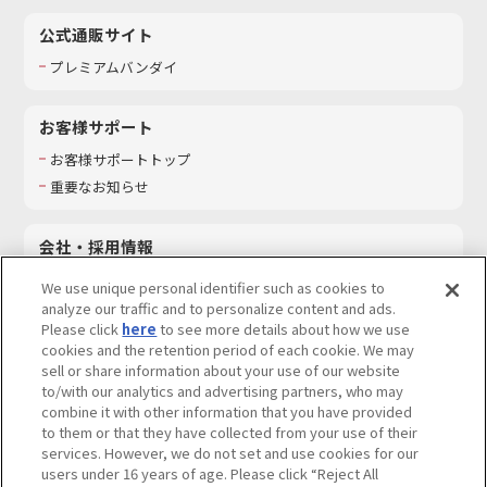
公式通販サイト
プレミアムバンダイ
お客様サポート
お客様サポートトップ
重要なお知らせ
会社・採用情報
会社情報
We use unique personal identifier such as cookies to
採用情報
analyze our traffic and to personalize content and ads.
Please click
here
to see more details about how we use
サステナビリティ
cookies and the retention period of each cookie. We may
お問い合わせ
sell or share information about your use of our website
to/with our analytics and advertising partners, who may
combine it with other information that you have provided
to them or that they have collected from your use of their
services. However, we do not set and use cookies for our
ウェブサイトご利用条件
ソーシャルメディアポリシー
users under 16 years of age. Please click “Reject All