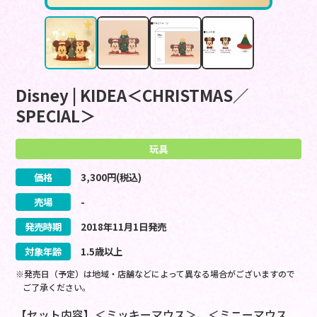
Disney | KIDEA＜CHRISTMAS／
SPECIAL＞
玩具
価格
3,300
円(税込)
売場
-
発売時期
2018
年
11
月
1
日
発売
対象年齢
1.5歳以上
※発売日（予定）は地域・店舗などによって異なる場合がございますので
ご了承ください。
【セット内容】＜ミッキーマウス＞、＜ミニーマウス